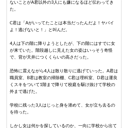
ないことがA君以外の3人にも嫌になるほど伝わってき
た。
C君は「Aがいってたことは本当だったんだよ！ヤバイ
よ！逃げないと！」と叫んだ。
4人は下の階に降りようとしたが、下の階にはすでに女
が来ていた。階段越しに見えた女の姿はいっそう奇怪
で、背が天井につくくらいの高さだった。
恐怖に震えながら4人は散り散りに逃げていった。A君は
職員室、B君は教室の掃除棚、C君は理科室、D君は運良
くスキをついて1階まで降りて校庭を駆け抜けて学校の
外まで逃げた。
学校に残った3人はじっと身を潜めて、女が立ち去るの
を待った。
しかし女は何かを探しているのか、一向に学校から出て