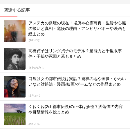
関連する記事
アステカの祭壇の現在！場所や心霊写真・生贄や心臓
の扱いと真相・危険の理由・アンビリバボーや映画も
総まとめ
gurung
高橋貞子はリング貞子のモデル？超能力と千里眼事
件・子孫や死因と墓もまとめ
きわのみち
口裂け女の都市伝説は実話？発祥の地や画像・かわい
いなど対処法・漫画/映画/ゲームなどの作品まとめ
はちたく
くねくね(2ch都市伝説)の正体は妖怪？洒落怖の内容
や目撃情報を総まとめ
gurung