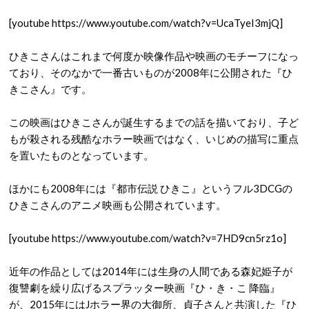
[youtube https://www.youtube.com/watch?v=UcaTyeI3mjQ]
ひきこさんはこれまで何度か映像作品や映画のモチーフになっ
ており、そのなかで一番古いものが2008年に公開された『ひ
きこさん』です。
この映画はひきこさんが誕生するまでの話を描いており、子ど
もが殺される残酷なホラー映画ではなく、いじめの描写に重点
を置いたものとなっています。
ほかにも2008年には『都市伝説 ひきこ』というフル3DCGの
ひきこさんのアニメ映画も公開されています。
[youtube https://www.youtube.com/watch?v=7HD9cn5rz1o]
近年の作品としては2014年には生身の人間である森妃姫子が
復讐劇を繰り広げるスプラッター映画『ひ・き・こ 降臨』
が、2015年にはJホラー界の大御所、貞子さんと共演した『ひ