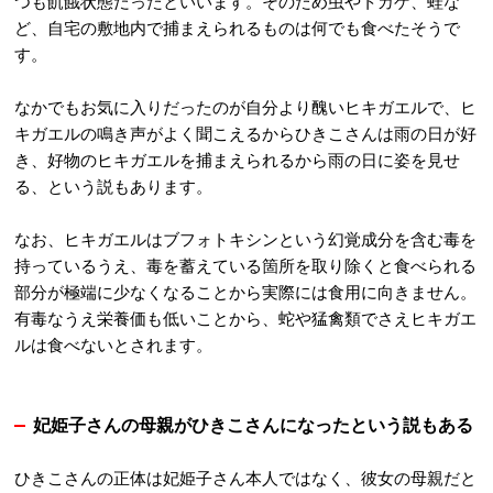
つも飢餓状態だったといいます。そのため虫やトカゲ、蛙な
ど、自宅の敷地内で捕まえられるものは何でも食べたそうで
す。
なかでもお気に入りだったのが自分より醜いヒキガエルで、ヒ
キガエルの鳴き声がよく聞こえるからひきこさんは雨の日が好
き、好物のヒキガエルを捕まえられるから雨の日に姿を見せ
る、という説もあります。
なお、ヒキガエルはブフォトキシンという幻覚成分を含む毒を
持っているうえ、毒を蓄えている箇所を取り除くと食べられる
部分が極端に少なくなることから実際には食用に向きません。
有毒なうえ栄養価も低いことから、蛇や猛禽類でさえヒキガエ
ルは食べないとされます。
妃姫子さんの母親がひきこさんになったという説もある
ひきこさんの正体は妃姫子さん本人ではなく、彼女の母親だと