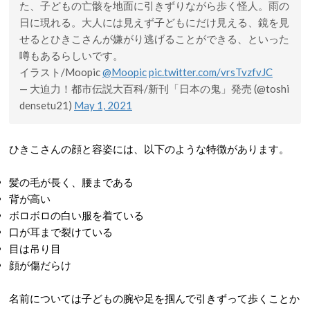
た、子どもの亡骸を地面に引きずりながら歩く怪人。雨の
日に現れる。大人には見えず子どもにだけ見える、鏡を見
せるとひきこさんが嫌がり逃げることができる、といった
噂もあるらしいです。
イラスト/Moopic
@Moopic
pic.twitter.com/vrsTvzfvJC
— 大迫力！都市伝説大百科/新刊「日本の鬼」発売 (@toshi
densetu21)
May 1, 2021
ひきこさんの顔と容姿には、以下のような特徴があります。
髪の毛が長く、腰まである
背が高い
ボロボロの白い服を着ている
口が耳まで裂けている
目は吊り目
顔が傷だらけ
名前については子どもの腕や足を掴んで引きずって歩くことか