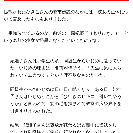
拡散されたひきこさんの都市伝説のなかには、彼女の正体につ
いて言及したものもありました。
一番知られているのが、前述の「森妃姫子（もりひきこ）」と
いう名前の少女が怪異になったというものです。
妃姫子さんは小学生の頃、同級生からいじめに遭ってい
た。いじめの理由は「名前が偉そう」「先生に気に入ら
れていてムカつく」という理不尽なものだった。
同級生からのいじめは日に日に酷くなり、ある日、妃姫
子さんはいじめっこから「ひいきのヒキコ、引いてやろ
うか」と言われて、髪の毛を掴まれて教室の床や廊下を
引きずりまわされた。
結果、妃姫子さんは容貌が変わるほど顔中に怪我をし
て、それ以降怖くて学校に行かれなくなってしまった。