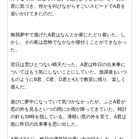
君に気づき、何かを叫びながらすごいスピードでA君を
追いかけてきたのだ。
無我夢中で逃げたA君はなんとか家にたどり着いた。し
かし、その夜は恐怖でなかなか寝付くことができなかっ
た。
翌日は雲ひとつない晴天だった。A君は昨日の出来事に
ついてはもう気にしないことにしていた。放課後もいつ
ものようにB君、C君、D君と4人で教室に残り、楽しく
遊んだ。
遊びに夢中になっていて気づかなかったが、ふとA君が
窓の外を見るといつの間にか雨が降ってきていた。時計
の針も18時を指している。薄暗い窓の外を見て、A君は
急に昨日の出来事を思い出した。
A君は3人に、昨日の薄気味の悪い女の話をした。しか