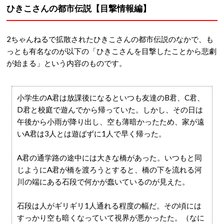
ひきこさんの都市伝説【目撃情報編】
2ちゃんねるで拡散されたひきこさんの都市伝説のなかで、も
っとも有名なのが以下の「ひきこさんを目撃したことから悲劇
が始まる」という内容のものです。
小学生のA君は放課後になるといつも友達のB君、C君、
D君と校庭で遊んでから帰っていた。しかし、その日は
午後から小雨が降り出し、空も薄暗かったため、家が遠
いA君は3人とは遊ばずに1人で早く帰った。
A君の通学路の途中には大きな橋があった。いつもと同
じようにA君が橋を渡ろうとすると、橋の下を流れる河
川の端にある石段で何かが蠢いているのが見えた。
石段は人がギリギリ1人通れる程度の幅だ。その頃には
すっかり空も暗くなっていて視界が悪かったた。（なに