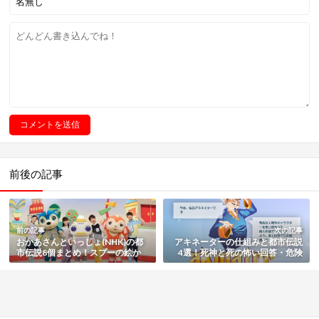
前後の記事
前の記事
次の記事
おかあさんといっしょ(NHK)の都
アキネーターの仕組みと都市伝説
市伝説8個まとめ！スプーの絵か
4選！死神と死の怖い回答・危険
き歌や恋愛禁止とは
の噂も徹底解説