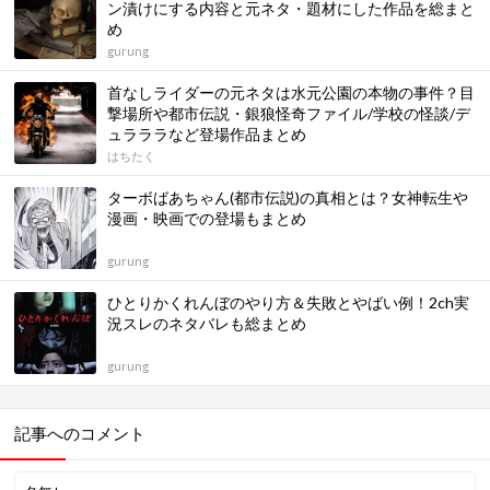
ン漬けにする内容と元ネタ・題材にした作品を総まと
め
gurung
首なしライダーの元ネタは水元公園の本物の事件？目
撃場所や都市伝説・銀狼怪奇ファイル/学校の怪談/デ
ュラララなど登場作品まとめ
はちたく
ターボばあちゃん(都市伝説)の真相とは？女神転生や
漫画・映画での登場もまとめ
gurung
ひとりかくれんぼのやり方＆失敗とやばい例！2ch実
況スレのネタバレも総まとめ
gurung
記事へのコメント