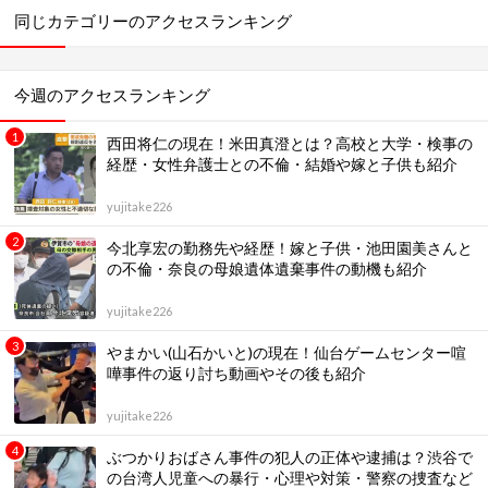
同じカテゴリーのアクセスランキング
今週のアクセスランキング
西田将仁の現在！米田真澄とは？高校と大学・検事の
経歴・女性弁護士との不倫・結婚や嫁と子供も紹介
yujitake226
今北享宏の勤務先や経歴！嫁と子供・池田園美さんと
の不倫・奈良の母娘遺体遺棄事件の動機も紹介
yujitake226
やまかい(山石かいと)の現在！仙台ゲームセンター喧
嘩事件の返り討ち動画やその後も紹介
yujitake226
ぶつかりおばさん事件の犯人の正体や逮捕は？渋谷で
の台湾人児童への暴行・心理や対策・警察の捜査など