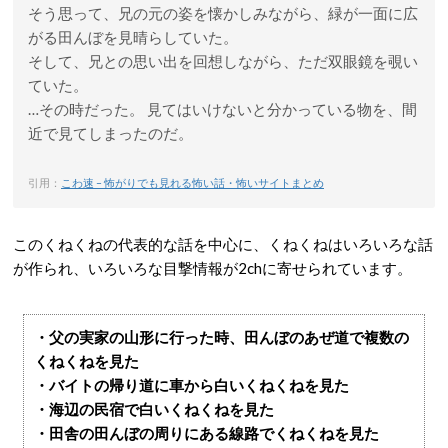
そう思って、兄の元の姿を懐かしみながら、緑が一面に広
がる田んぼを見晴らしていた。
そして、兄との思い出を回想しながら、ただ双眼鏡を覗い
ていた。
…その時だった。 見てはいけないと分かっている物を、間
近で見てしまったのだ。
引用：
こわ速 – 怖がりでも見れる怖い話・怖いサイトまとめ
このくねくねの代表的な話を中心に、くねくねはいろいろな話
が作られ、いろいろな目撃情報が2chに寄せられています。
・父の実家の山形に行った時、田んぼのあぜ道で複数の
くねくねを見た
・バイトの帰り道に車から白いくねくねを見た
・海辺の民宿で白いくねくねを見た
・田舎の田んぼの周りにある線路でくねくねを見た