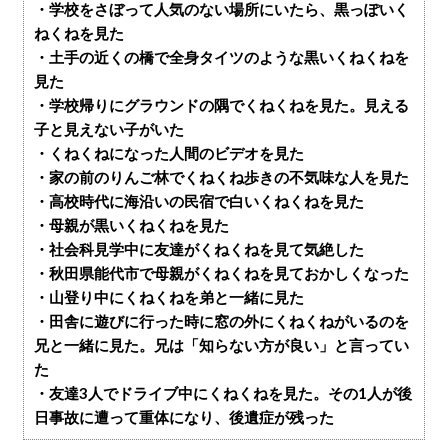
・学校をさぼって人気のない場所にいたら、黒っぽいく
ねくねを見た
・土手の近くの橋で全身タイツのような黒いくねくねを
見た
・学校帰りにグラウンドの隅でくねくねを見た。見える
子と見えない子がいた
・くねくねになった人間のビデオを見た
・家の前のりんご林でくねくね歩きの不気味な人を見た
・高校時代に海沿いの民宿で白いくねくねを見た
・母親が黒いくねくねを見た
・社会科見学中に友達がくねくねを見て気絶した
・秋田県能代市で母親がくねくねを見ておかしくなった
・山登り中にくねくねを弟と一緒に見た
・田舎に遊びに行った時に窓の外にくねくねがいるのを
兄と一緒に見た。兄は「知らない方が良い」と言ってい
た
・友達3人でドライブ中にくねくねを見た。その1人が後
日事故に遭って重体になり、後遺症が残った