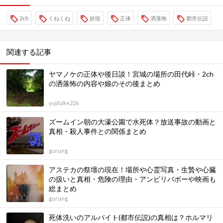
2ch
くねくね
妖怪
正体
洒落怖
都市伝説
関連する記事
ヤマノケの正体や後日談！宮城の場所の田代峠・2ch
の洒落怖の内容や娘のその後まとめ
yujitake226
ズームイン朝の大濠公園で水死体？放送事故の動画と
真相・殺人事件との関係まとめ
gurung
アステカの祭壇の現在！場所や心霊写真・生贄や心臓
の扱いと真相・危険の理由・アンビリバボーや映画も
総まとめ
gurung
死体洗いのアルバイト(都市伝説)の真相は？ホルマリ