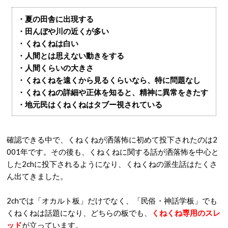
・夏の田舎に出現する
・田んぼや川の近くが多い
・くねくねは白い
・人間とは思えない動きをする
・人間くらいの大きさ
・くねくねを遠くから見るくらいなら、特に問題なし
・くねくねの詳細や正体を知ると、精神に異常をきたす
・地元民はくねくねはタブー視されている
確認できる中で、くねくねが洒落怖に初めて投下されたのは2
001年です。その後も、くねくねに関する話が洒落怖を中心と
した2chに投下されるようになり、くねくねの派生話はたくさ
ん出てきました。
2chでは「オカルト板」だけでなく、「民俗・神話学板」でも
くねくねは話題になり、どちらの板でも、
くねくね専用のスレ
ッド
が立っています。