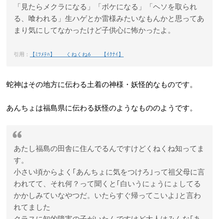
「見たらメクラになる」「ボケになる」「ヘソを取られ
る、喰われる」生ハゲとか雷様みたいなもんかと思ってあ
まり気にしてなかったけど子供心に怖かったよ。
引用：
【ﾐﾂﾒﾃﾊ】 くねくね6 【ｲｸﾅｲ】
蛇神はその地方に伝わる土着の神様・妖怪的なものです。
あんちょは福島県に伝わる妖怪のようなもののようです。
あたし福島の田舎に住んでるんですけどくねくね知ってま
す。
小さい頃からよく｢あんちょに気をつけろ｣って祖父母に言
われてて、それ何？って聞くと｢白いうにょうにょしてる
かかしみていなやつだ。いたらすぐ帰ってこいよ｣と言わ
れてました
クラスに知的障害の子がいたんですけど大人はみんな｢あ