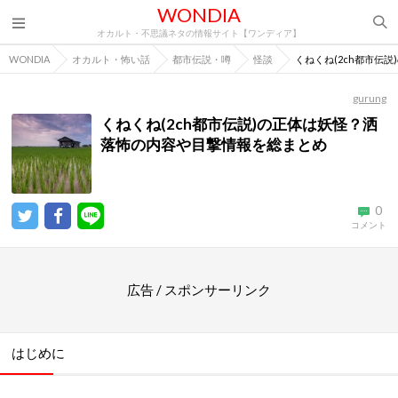
WONDIA
オカルト・不思議ネタの情報サイト【ワンディア】
WONDIA
オカルト・怖い話
都市伝説・噂
怪談
くねくね(2ch都市伝
gurung
くねくね(2ch都市伝説)の正体は妖怪？洒
落怖の内容や目撃情報を総まとめ
0
コメント
広告 / スポンサーリンク
はじめに