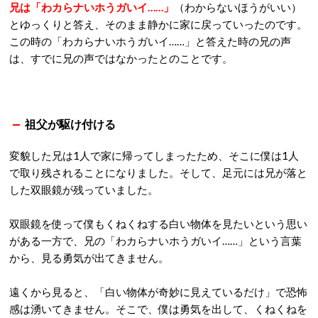
兄は「わカらナいホうガいイ……」
（わからないほうがいい）
とゆっくりと答え、そのまま静かに家に戻っていったのです。
この時の「わカらナいホうガいイ……」と答えた時の兄の声
は、すでに兄の声ではなかったとのことです。
祖父が駆け付ける
変貌した兄は1人で家に帰ってしまったため、そこに僕は1人
で取り残されることになりました。そして、足元には兄が落と
した双眼鏡が残っていました。
双眼鏡を使って僕もくねくねする白い物体を見たいという思い
がある一方で、兄の「わカらナいホうガいイ……」という言葉
から、見る勇気が出てきません。
遠くから見ると、「白い物体が奇妙に見えているだけ」で恐怖
感は湧いてきません。そこで、僕は勇気を出して、くねくねを