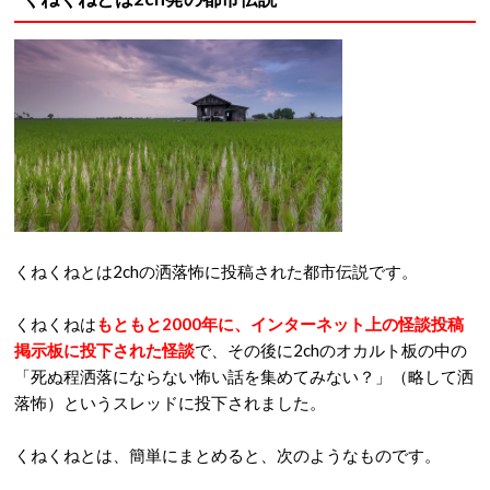
くねくねとは2chの洒落怖に投稿された都市伝説です。
くねくねは
もともと2000年に、インターネット上の怪談投稿
掲示板に投下された怪談
で、その後に2chのオカルト板の中の
「死ぬ程洒落にならない怖い話を集めてみない？」（略して洒
落怖）というスレッドに投下されました。
くねくねとは、簡単にまとめると、次のようなものです。