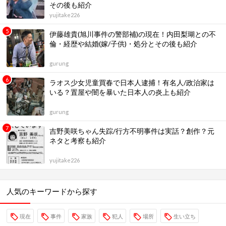
その後も紹介
yujitake226
伊藤雄貴(旭川事件の警部補)の現在！内田梨瑚との不
倫・経歴や結婚(嫁/子供)・処分とその後も紹介
gurung
ラオス少女児童買春で日本人逮捕！有名人/政治家は
いる？置屋や闇を暴いた日本人の炎上も紹介
gurung
吉野美咲ちゃん失踪/行方不明事件は実話？創作？元
ネタと考察も紹介
yujitake226
人気のキーワードから探す
現在
事件
家族
犯人
場所
生い立ち