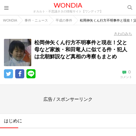
WONDIA
オカルト・不思議ネタの情報サイト【ワンディア】
WONDIA
事件・ニュース
平成の事件
松岡伸矢くん行方不明事件と現在！
きわのみち
松岡伸矢くん行方不明事件と現在！父と
母など家族・和田竜人に似てる件・犯人
は北朝鮮説など真相の考察もまとめ
0
コメント
広告 / スポンサーリンク
はじめに