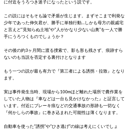
に付近をうろつき迷子になったという説です。
この説にはそもそも論で矛盾が生じます。まずそこまで利発な
少年であった伸矢君が、勝手に単独行動…しかも母方の親戚宅
と言えど“見知らぬ土地”や“人がかなり少ない山奥”を一人で勝
手にうろつくものでしょうか？
その後の約3ヶ月間に渡る捜索で、影も形も残さず、痕跡すら
ないのも当説を否定する裏付けとなります
もう一つの説が最も有力で『第三者による誘拐・拉致』となり
ます。
実は事件発生当時、現場から100mほど離れた場所で農作業を
していた人物は『車などは一台も見かけなかった』と証言して
います。付近にブレーキ痕などの交通事故の形跡も一切なく
『何かしらの事故』に巻き込まれた可能性は薄くなります。
自動車を使った“誘拐”や“ひき逃げ”の線は考えにくいでしょ