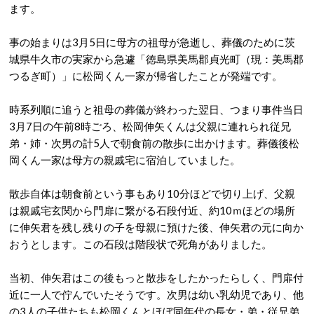
ます。
事の始まりは3月5日に母方の祖母が急逝し、葬儀のために茨
城県牛久市の実家から急遽「徳島県美馬郡貞光町（現：美馬郡
つるぎ町）」に松岡くん一家が帰省したことが発端です。
時系列順に追うと祖母の葬儀が終わった翌日、つまり事件当日
3月7日の午前8時ごろ、松岡伸矢くんは父親に連れられ従兄
弟・姉・次男の計5人で朝食前の散歩に出かけます。葬儀後松
岡くん一家は母方の親戚宅に宿泊していました。
散歩自体は朝食前という事もあり10分ほどで切り上げ、父親
は親戚宅玄関から門扉に繋がる石段付近、約10ｍほどの場所
に伸矢君を残し残りの子を母親に預けた後、伸矢君の元に向か
おうとします。この石段は階段状で死角がありました。
当初、伸矢君はこの後もっと散歩をしたかったらしく、門扉付
近に一人で佇んでいたそうです。次男は幼い乳幼児であり、他
の3人の子供たちも松岡くんとほぼ同年代の長女・弟・従兄弟