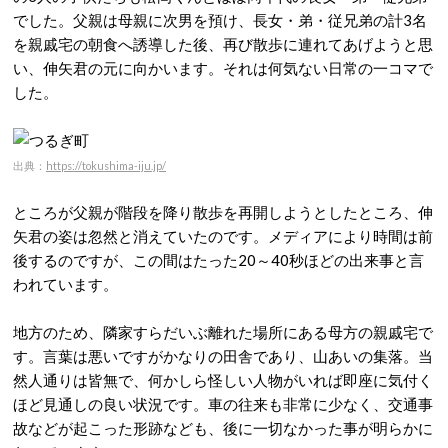
でした。父親は母親に次男を預け、長女・弟・従兄弟の計3名
を親戚宅の朝食へ誘導した後、再び散歩に連れてあげようと思
い、伸矢君の元に向かいます。それは何気ない日常の一コマで
した。
出典：
https://tokushima-iju.jp/
ところが父親が階段を降り散歩を再開しようとしたところ、伸
矢君の姿は忽然と消えていたのです。メディアにより時間は前
後するのですが、この間はたった20～40秒ほどの出来事と言
われています。
地方のため、隣家すらだいぶ離れた場所にある母方の親戚宅で
す。言葉は悪いですがかなりの田舎であり、山あいの集落。当
然人通りは皆無で、何かしら怪しい人物がいれば即座に気付く
ほど見通しの良い状況です。車の往来も非常に少なく、交通事
故などが起こった形跡なども、後に一切なかった事が明らかに