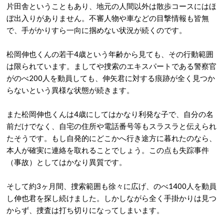
片田舎ということもあり、地元の人間以外は散歩コースにはほ
ぼ出入りがありません。不審人物や車などの目撃情報も皆無
で、手がかりすら一向に掴めない状況が続くのです。
松岡伸也くんの若干4歳という年齢から見ても、その行動範囲
は限られています。ましてや捜索のエキスパートである警察官
がのべ200人を動員しても、伸矢君に対する痕跡が全く見つか
らないという異様な状態が続きます。
また松岡伸也くんは4歳にしてはかなり利発な子で、自分の名
前だけでなく、自宅の住所や電話番号等もスラスラと伝えられ
たそうです。もし自発的にどこかへ行き途方に暮れたのなら、
本人が確実に連絡を取れることでしょう。この点も失踪事件
（事故）としてはかなり異質です。
そして約3ヶ月間、捜索範囲も徐々に広げ、のべ1400人を動員
し伸也君を探し続けました。しかしながら全く手掛かりは見つ
からず、捜査は打ち切りになってしまいます。