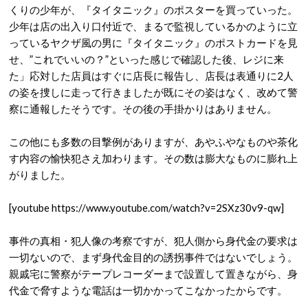
くりの少年が、『タイタニック』のポスターを買っていった。
少年は店の出入り口付近で、まるで監視しているかのように立
っているヤクザ風の男に『タイタニック』のポストカードを見
せ、”これでいいの？”といった感じで確認した後、レジに来
た」応対した店員はすぐに店長に報告し、店長は表通りに2人
の姿を捜しに走って行きましたが既にその姿はなく、改めて警
察に通報したそうです。その後の手掛かりはありません。
この他にも多数の目撃例がありますが、あやふやなものや茶化
す内容の愉快犯さえ加わります。その数は膨大なものに膨れ上
がりました。
[youtube https://www.youtube.com/watch?v=2SXz30v9-qw]
事件の真相・犯人像の考察ですが、犯人側から身代金の要求は
一切ないので、まず身代金目的の誘拐事件ではないでしょう。
親戚宅に警察がテープレコーダーまで設置して置きながら、身
代金で脅すような電話は一切かかってこなかったからです。