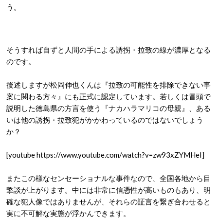
う。
そうすれば自ずと人間の手による誘拐・拉致の線が濃厚となる
のです。
後述しますが松岡伸也くんは『拉致の可能性を排除できない事
案に関わる方々』にも正式に認定しています。若しくは冒頭で
説明した徳島県の方言を使う『ナカハラマリコの母親』、ある
いは他の誘拐・拉致犯がかかわっているのではないでしょう
か？
[youtube https://www.youtube.com/watch?v=zw93xZYMHeI]
またこの様なセンセーショナルな事件なので、全国各地から目
撃談が上がります。中には非常に信憑性が高いものもあり、明
確な犯人像ではありませんが、それらの証言を繋ぎ合わせると
実に不可解な実態が浮かんできます。