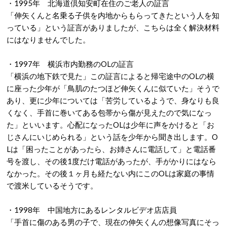
・1995年 北海道倶知安町在住のご老人の証言
「伸矢くんと名乗る子供を内地からもらってきたという人を知
っている」という証言がありましたが、こちらは全く解決材料
にはなりませんでした。
・1997年 横浜市内勤務のOLの証言
「横浜の地下鉄で見た」この証言によると帰宅途中のOLの横
に座った少年が「鳥肌のたつほど伸矢くんに似ていた」そうで
あり、更に少年については「苦労しているようで、身なりも良
くなく、手首に巻いてある包帯から傷が見えたので気になっ
た」といいます。心配になったOLは少年に声をかけると「お
じさんにいじめられる」という話を少年から聞き出します。O
Lは「困ったことがあったら、お姉さんに電話して」と電話番
号を渡し、その後1度だけ電話があったが、手がかりにはなら
なかった。その後１ヶ月も経たない内にこのOLは家庭の事情
で渡米しているそうです。
・1998年 中国地方にあるレンタルビデオ店店員
「手首に傷のある男の子で、現在の伸矢くんの想像写真にそっ