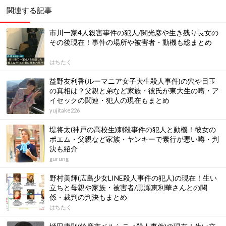
関連する記事
市川一家4人殺害事件の犯人/関光彦や生き残り長女の
その後現在！事件の場所や被害者・動機も総まとめ
はちたく
益野友利香(ルーマニア女子大生殺人事件)の穴や目玉
の真相は？父親と弟など家族・彼氏が東大生の噂・ア
イセックの関連・犯人の現在もまとめ
yujitake226
堤将太(神戸の高校生)刺殺事件の犯人と動機！彼女の
ポエム・父親など家族・ヤンキーで素行が悪い噂・判
決も紹介
gurung
野村美輝(広島少女LINE殺人事件の犯人)の現在！生い
立ちと母親や家族・被害者/黒瀬恵利華さんとの関
係・裁判の判決もまとめ
はちたく