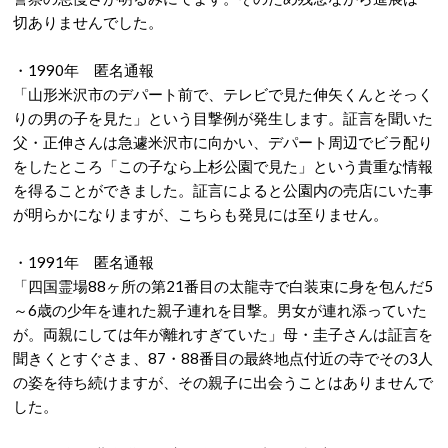
切ありませんでした。
・1990年 匿名通報
「山形米沢市のデパート前で、テレビで見た伸矢くんとそっく
りの男の子を見た」という目撃例が発生します。証言を聞いた
父・正伸さんは急遽米沢市に向かい、デパート周辺でビラ配り
をしたところ「この子なら上杉公園で見た」という貴重な情報
を得ることができました。証言によると公園内の売店にいた事
が明らかになりますが、こちらも発見には至りません。
・1991年 匿名通報
「四国霊場88ヶ所の第21番目の太龍寺で白装束に身を包んだ5
～6歳の少年を連れた親子連れを目撃。男女が連れ添っていた
が。両親にしては年が離れすぎていた」母・圭子さんは証言を
聞きくとすぐさま、87・88番目の最終地点付近の寺でその3人
の姿を待ち続けますが、その親子に出会うことはありませんで
した。