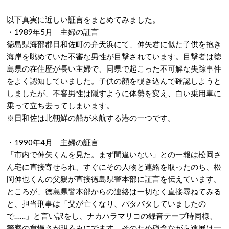
以下真実に近しい証言をまとめてみました。
・1989年5月 主婦の証言
徳島県海部郡日和佐町の弁天浜にて、伸矢君に似た子供を抱き
海岸を眺めていた不審な男性が目撃されています。目撃者は徳
島県の在住歴が長い主婦で、同県で起こった不可解な失踪事件
をよく認知していました。子供の顔を覗き込んで確認しようと
しましたが、不審男性は隠すように体勢を変え、白い乗用車に
乗って立ち去ってしまいます。
※日和佐は北朝鮮の船が来航する港の一つです。
・1990年4月 主婦の証言
「市内で伸矢くんを見た。まず間違いない」との一報は松岡さ
ん宅に直接寄せられ、すぐにその人物と連絡を取ったのち、松
岡伸也くんの父親が直接徳島県警本部に証言を伝えています。
ところが、徳島県警本部からの連絡は一切なく直接尋ねてみる
と、担当刑事は「父が亡くなり、バタバタしていましたの
で……」と言い訳をし、ナカハラマリコの録音テープ時同様、
警察の怠慢さが明るみにでます。そのため残念ながら進展は一