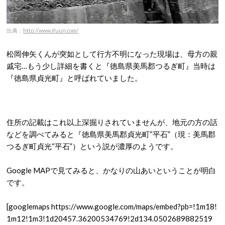
出典：
http://www.ifuun.com/
松岡伸矢くんが突如として行方不明になった現場は、母方の親
戚宅…もう少し詳細を書くと『徳島県美馬郡つるぎ町』当時は
『徳島県貞光町』と呼ばれていました。
住所の記載はこれ以上深掘りされていませんが、地元の方の話
などを調べてみると『徳島県美馬郡貞光町“平石”（現：美馬郡
つるぎ町貞光“平石”）という説が濃厚のようです。
Google MAPで見てみると、かなりの山あいということが明白
です。
[googlemaps https://www.google.com/maps/embed?pb=!1m18!
1m12!1m3!1d20457.36200534769!2d134.0502689882519