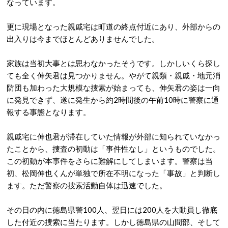
なっています。
更に現場となった親戚宅は町道の終点付近にあり、外部からの
出入りは今までほとんどありませんでした。
家族は当初大事とは思わなかったそうです。しかしいくら探し
ても全く伸矢君は見つかりません。やがて親類・親戚・地元消
防団も加わった大規模な捜索が始まっても、伸矢君の姿は一向
に発見できず、遂に発生から約2時間後の午前10時に警察に通
報する事態となります。
親戚宅に伸也君が滞在していた情報が外部に知られていなかっ
たことから、捜査の初動は「事件性なし」というものでした。
この初動が本事件をさらに難解にしてしまいます。警察は当
初、松岡伸也くんが単独で所在不明になった「事故」と判断し
ます。ただ警察の捜索活動自体は迅速でした。
その日の内に徳島県警100人、翌日には200人を大動員し徹底
した付近の捜索に当たります。しかし徳島県の山間部、そして