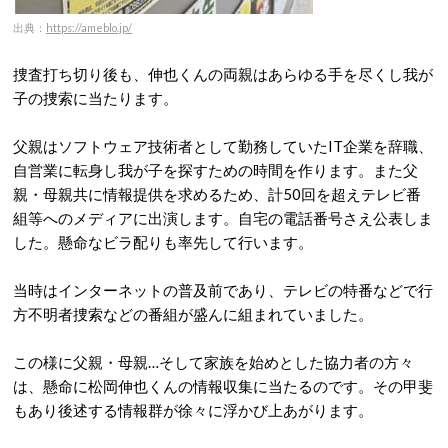
出典：
https://ameblo.jp/
捜査打ち切り後も、伸也くんの両親はあらゆる手を尽くし我が
子の捜索に当たります。
父親はソフトウェア技術者として勤務していたIT企業を辞職、
自営業に転身し我が子を探すための時間を作ります。また父
親・母親共に情報提供を求めるため、計50回を超えテレビ番
組等へのメディアに出演します。自宅の電話番号さえ公表しま
した。懸命なビラ配りも率先して行います。
当時はインターネットの普及前であり、テレビの特番などで行
方不明者捜索などの番組が盛んに組まれていました。
この様に父親・母親…そして家族を始めとした協力者の方々
は、懸命に松岡伸也くんの情報収集に当たるのです。その甲斐
もあり後述する情報群が徐々に浮かび上あがります。