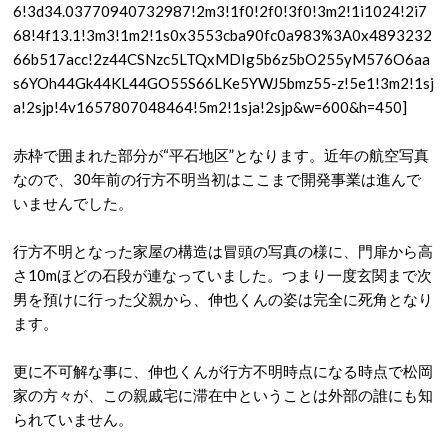
6!3d34.03770940732987!2m3!1f0!2f0!3f0!3m2!1i1024!2i7
68!4f13.1!3m3!1m2!1s0x3553cba90fc0a983%3A0x4893232
66b517acc!2z44CSNzc5LTQxMDIg5b6z5bO255yM576O6aa
s6YOh44Gk44KL44GO55S66LKe5YWJ5bmz55-z!5e1!3m2!1sj
a!2sjp!4v1657807048464!5m2!1sja!2sjp&w=600&h=450]
赤枠で囲まれた部分が“平石地区”となります。近年の航空写真
なので、30年前の行方不明当初はここまで開発事業は進んで
いませんでした。
行方不明となった家屋の構造は冒頭の写真の様に、門扉から高
さ10mほどの石段が連なっていました。つまり一度玄関まで次
男を預けに行った父親から、伸也くんの姿は完全に死角となり
ます。
更に不可解な事に、伸也くんが行方不明時点になる時点で松岡
家の方々が、この親戚宅に滞在中ということは外部の誰にも知
られていません。