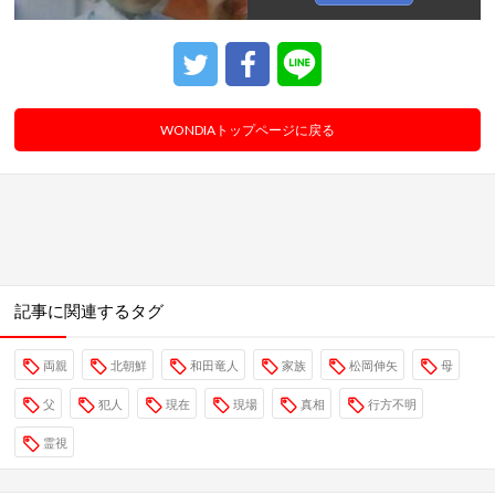
WONDIAトップページに戻る
記事に関連するタグ
両親
北朝鮮
和田竜人
家族
松岡伸矢
母
父
犯人
現在
現場
真相
行方不明
霊視