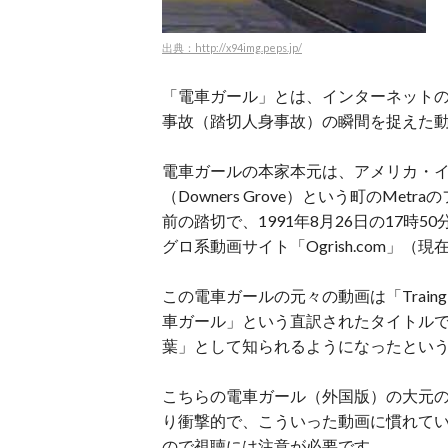
出典：http://x94img.peps.jp/
「電車ガール」とは、インターネットの
事故（踏切人身事故）の瞬間を捉えた
電車ガールの本家本元は、アメリカ・
（Downers Grove）という町のMetraの
前の踏切で、1991年8月26日の17
グロ系動画サイト「Ogrish.com」
この電車ガールの元々の動画は「Train
車ガール」という直訳されたタイトル
葉」として知られるようになったとい
こちらの電車ガール（外国版）の大元
り衝撃的で、こういった動画に慣れて
ので視聴には注意が必要です。