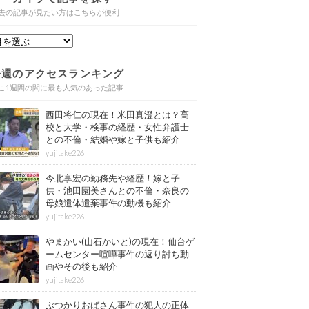
去の記事が見たい方はこちらが便利
今週のアクセスランキング
こ1週間の間に最も人気のあった記事
西田将仁の現在！米田真澄とは？高
校と大学・検事の経歴・女性弁護士
との不倫・結婚や嫁と子供も紹介
yujitake226
今北享宏の勤務先や経歴！嫁と子
供・池田園美さんとの不倫・奈良の
母娘遺体遺棄事件の動機も紹介
yujitake226
やまかい(山石かいと)の現在！仙台ゲ
ームセンター喧嘩事件の返り討ち動
画やその後も紹介
yujitake226
ぶつかりおばさん事件の犯人の正体