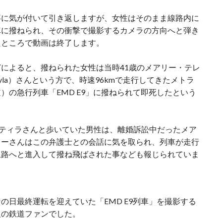
事に気が付いて引き返しますが、女性はそのまま線路内に
車に撥ねられ、その衝撃で撮影するカメラの方向へと弾き
たところで動画は終了します。
によると、撥ねられた女性は当時41歳のメアリー・テレ
Wojtyla）さんという方で、時速96kmで走行してきたメトラ
）の急行列車「EMD E9」に撥ねられて即死したという
ティラさんと歩いていた男性は、離婚訴訟中だったメア
リーさんはこの弁護士との会話に気を取られ、列車が走行
線路へと進入して撥ね飛ばされた事なども報じられていま
の日最終運転を迎えていた「EMD E9列車」を撮影する
人の鉄道ファンでした。