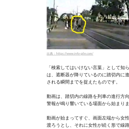
出典：https://www.info-pile.com/
「検索してはいけない言葉」として知
は、遮断器が降りているのに踏切内に
される瞬間までを捉えたものです。
動画は、踏切内の線路を列車の進行方
警報が鳴り響いている場面から始まり
動画が始まってすぐ、画面左端から女
渡ろうとし、それに女性が続く形で線