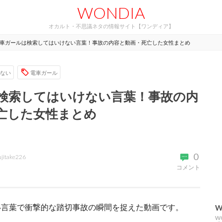
WONDIA
オカルト・不思議ネタの情報サイト【ワンディア】
車ガールは検索してはいけない言葉！事故の内容と動画・死亡した女性まとめ
ない
電車ガール
検索してはいけない言葉！事故の内
亡した女性まとめ
0
ujitake226
コメント
い言葉で衝撃的な踏切事故の瞬間を捉えた動画です。
W
W