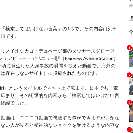
過
「検索してはいけない言葉」の1つで、その内容は列車
動画です。
こ
イリノイ州シカゴ・デュページ郡のダウナーズグローブ
フェアビュー・アベニュー駅（Fairview Avenue Station）
時50分頃に発生した人身事故の瞬間を捉えた動画で、海外の
（現在は存在しないサイト）に投稿されたものです。
girl」というタイトルでネット上で広まり、日本でも「電
で広まり、その衝撃的な内容から「検索してはいけない言
う経緯でした。
の動画は、ニコニコ動画で視聴する事ができますが、かな
いない人が見ると精神的なショックを受けるような内容な