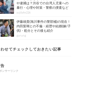
や逮捕は？渋谷での台湾人児童への
暴行・心理や対策・警察の捜査など
その後も紹介
yujitake226
伊藤雄貴(旭川事件の警部補)の現在！
内田梨瑚との不倫・経歴や結婚(嫁/子
供)・処分とその後も紹介
gurung
合わせてチェックしておきたい記事
広告
ポンサーリンク