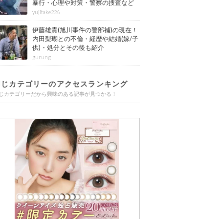
暴行・心理や対策・警察の捜査など
その後も紹介
yujitake226
伊藤雄貴(旭川事件の警部補)の現在！
内田梨瑚との不倫・経歴や結婚(嫁/子
供)・処分とその後も紹介
gurung
同じカテゴリーのアクセスランキング
じカテゴリーだから興味のある記事が見つかる！