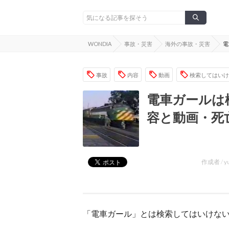
WONDIA
事故・災害
海外の事故・災害
電
事故
内容
動画
検索してはいけ
電車ガールは
容と動画・死
作成者 /
y
「電車ガール」とは検索してはいけな