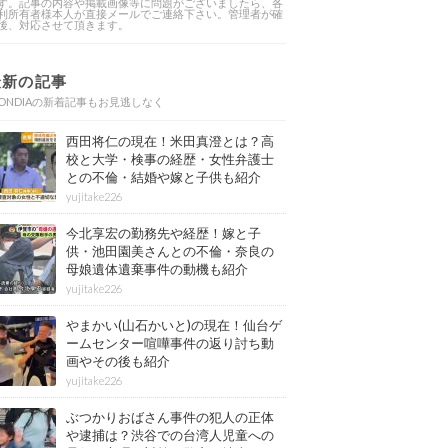
す。記事の内容や掲載画像等に問題がございましたら、各
利所有者様本人が直接メールでご連絡下さい。管理者が確
後、対応させて頂きます。
最新の記事
ONDIAの新着記事もお見逃しなく
西田将仁の現在！米田真澄とは？高
校と大学・検事の経歴・女性弁護士
との不倫・結婚や嫁と子供も紹介
yujitake226
今北享宏の勤務先や経歴！嫁と子
供・池田園美さんとの不倫・奈良の
母娘遺体遺棄事件の動機も紹介
yujitake226
やまかい(山石かいと)の現在！仙台ゲ
ームセンター喧嘩事件の返り討ち動
画やその後も紹介
yujitake226
ぶつかりおばさん事件の犯人の正体
や逮捕は？渋谷での台湾人児童への