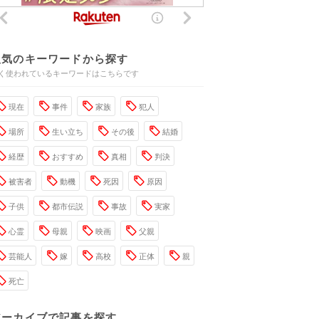
人気のキーワードから探す
く使われているキーワードはこちらです
現在
事件
家族
犯人
場所
生い立ち
その後
結婚
経歴
おすすめ
真相
判決
被害者
動機
死因
原因
子供
都市伝説
事故
実家
心霊
母親
映画
父親
芸能人
嫁
高校
正体
親
死亡
アーカイブで記事を探す