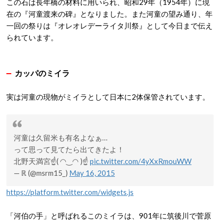
この石は長年橋の材料に用いられ、昭和29年（1954年）に現
在の『河童渡来の碑』となりました。また河童の望み通り、年
一回の祭りは『オレオレデーライタ川祭』として今日まで伝え
られています。
カッパのミイラ
実は河童の現物がミイラとして日本に2体保管されています。
河童は久留米も有名よなぁ…
って思って見てたら出てきたよ！
北野天満宮☝( ◠‿◠ )☝
pic.twitter.com/4yXxRmouWW
— ℝ (@msrm15_)
May 16, 2015
https://platform.twitter.com/widgets.js
「河伯の手」と呼ばれるこのミイラは、901年に筑後川で菅原