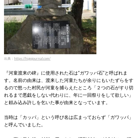
出典：
https://higojournal.com/
『河童渡来の碑』に使用された石は“ガワッパ石”と呼ばれま
す。名前の由来は、渡来した河童たちが余りにもいたずらをす
るので怒った村民が河童を捕らえたところ「２つの石がすり切
れるまで悪戯をしない代わりに、年に一回祭りをして欲しい」
と頼み込み許しを乞いた事が由来となっています。
当時は「カッパ」という呼び名は広まっておらず「ガワッパ」
と呼んでいました。