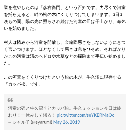
業を煮やしたのは「彦右衛門」という百姓です。力尽くで河童
を捕らえると、畔の松の木にくくりつけてしまいます。3日3
晩もの間、陽の光に照らされ続けた河童の皿は干上がり、命乞
いを始めました。
村人は憐みから河童を開放し、金輪際悪さをしないようにきつ
く言いつけます。ほどなくして悪さは息をひそめ、そればかり
かこの河童は沼のヘドロや水草などの掃除まで手伝い始めまし
た。
この河童をくくりつけたという松の木が、牛久沼に現存する
『カッパ松』です。
河童の碑と牛久沼？とカッパ松。牛久ミッション今日は終
わり！一休みして帰る！
pic.twitter.com/seYKERMaOc
— シャル子 (@syarumi)
May 26, 2019