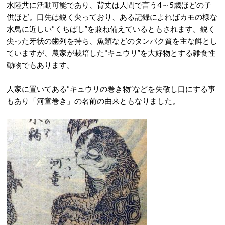
水陸共に活動可能であり、背丈は人間で言う4～5歳ほどの子
供ほど。口先は鋭く尖っており、ある記録によればカモの様な
水鳥に近しい“くちばし”を兼ね備えているともされます。鋭く
尖った牙状の歯列を持ち、魚類などのタンパク質を主な餌とし
ていますが、農家が栽培した“キュウリ”を大好物とする雑食性
動物でもあります。
人家に置いてある“キュウリの巻き物”などを失敬し口にする事
もあり「河童巻き」の名前の由来ともなりました。