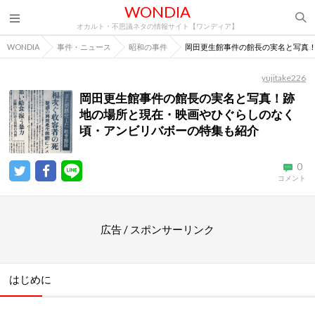
WONDIA
オカルト・不思議ネタの情報サイト【ワンディア】
WONDIA
事件・ニュース
昭和の事件
岡田更生館事件の館長の実名と写真
yujitake226
岡田更生館事件の館長の実名と写真！跡
地の場所と現在・映画やひぐらしのなく
頃・アンビリバボーの特集も紹介
0
コメント
広告 / スポンサーリンク
はじめに