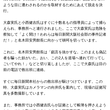
ような目に遭わされるのかを取材するためにあえて脱走を決
行。
大森実氏と小西健吉氏はすぐに十数名もの指導員によって捕ら
えられ、事務所へと連行されました。ここで大森実氏は危険を
察知して「よく聞け！われらは毎日新聞大阪社会部の事件記者
だ！」と名木田安男館長に向かって啖呵を切っています。
これに、名木田安男館長は「戯言を抜かすな。このまえも偽記
者を騙った奴がいた。おい、この2人を道場へ連れて行ってし
ごいてやれ！」などと切り返しましたが、ここで大森氏は目の
前の電話で救出班に連絡。
すぐに毎日新聞本社からの救出班が駆けつけています。この
時、大森実氏はカメラマンの向井氏を案内して、現場の証拠写
真を多数撮影しています。
また、事務所では小西健吉氏らが証拠として帳簿を押さえよう