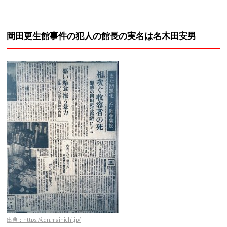
岡田更生館事件の犯人の館長の実名は名木田安男
出典：https://cdn.mainichi.jp/