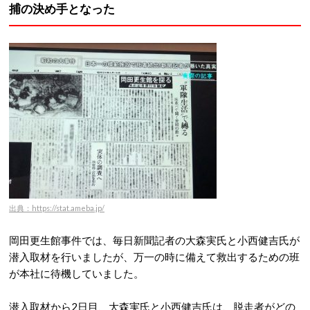
捕の決め手となった
出典：https://stat.ameba.jp/
岡田更生館事件では、毎日新聞記者の大森実氏と小西健吉氏が
潜入取材を行いましたが、万一の時に備えて救出するための班
が本社に待機していました。
潜入取材から2日目、大森実氏と小西健吉氏は、脱走者がどの