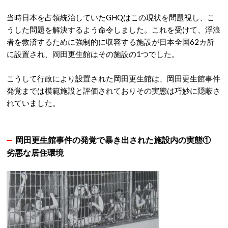
当時日本を占領統治していたGHQはこの現状を問題視し、こ
うした問題を解決するよう命令しました。これを受けて、浮浪
者を救済するために強制的に収容する施設が日本全国62カ所
に設置され、岡田更生館はその施設の1つでした。
こうして行政により設置された岡田更生館は、岡田更生館事件
発覚までは模範施設と評価されておりその実態は巧妙に隠蔽さ
れていました。
岡田更生館事件の発覚で暴き出された施設内の実態①
劣悪な居住環境