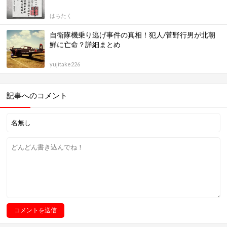
はちたく
自衛隊機乗り逃げ事件の真相！犯人/菅野行男が北朝
鮮に亡命？詳細まとめ
yujitake226
記事へのコメント