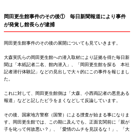
岡田更生館事件のその後① 毎日新聞報道により事件
が発覚し館長らが逮捕
岡田更生館事件のその後の展開についても見ていきます。
大森実氏らの岡田更生館への潜入取材により証拠を得た毎日新
聞は「本紙記者二名、館内潜入」、「岡田更生館を探る 本社
記者潜行体験記」などの見出しで大々的にこの事件を報じまし
た。
これに対して、岡田更生館側は「大森、小西両記者の悪意ある
報道」などと記したビラをまくなどして反論しています。
その後、国家地方警察（国警）による捜査が始まる事になりま
す。岡田更生館では、この期に及んでも、正面玄関前に「親が
子を叱って何故悪い？」、「愛情のムチを見誤るな！」、「大