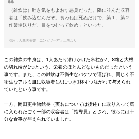
（雑炊は）吐き気をもよおす悪臭だった。隣に並んだ収容
者は「飲み込むんだぞ。食わねば死ぬだけで、第１、第２
作業場送りだ。目をつむって飲め」といった。
引用：大森実著書「エンピツ一本」上巻より
この雑炊の中身は、1人あたり溶けかけた米粒が7、8粒と大根
の切れ端が1つという、栄養のほとんどないものだったという
事です。また、この雑炊は不衛生なバケツで運ばれ、同じく不
衛生なアルミ皿に収容者1人につき1杯ずつ注がれて与えられ
ていたという事です。
一方、岡田更生館館長（実名については後述）に取り入って気
に入られたごく一部の収容者は「指導員」とされ、彼らには十
分な食事が与えられていました。