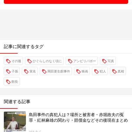
記事に関連するタグ
その後
ひぐらしのなく頃に
アンビリバボー
写真
子孫
実名
岡田更生館事件
映画
犯人
真相
館長
関連する記事
島田事件の真犯人は？場所と被害者・赤堀政夫の冤
罪・紅林麻雄の関わり・賠償金などその後現在まとめ
はちたく