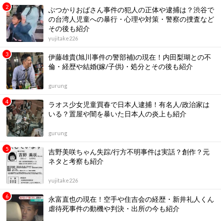
ぶつかりおばさん事件の犯人の正体や逮捕は？渋谷で
の台湾人児童への暴行・心理や対策・警察の捜査など
その後も紹介
yujitake226
伊藤雄貴(旭川事件の警部補)の現在！内田梨瑚との不
倫・経歴や結婚(嫁/子供)・処分とその後も紹介
gurung
ラオス少女児童買春で日本人逮捕！有名人/政治家は
いる？置屋や闇を暴いた日本人の炎上も紹介
gurung
吉野美咲ちゃん失踪/行方不明事件は実話？創作？元
ネタと考察も紹介
yujitake226
永富直也の現在！空手や住吉会の経歴・新井礼人くん
虐待死事件の動機や判決・出所の今も紹介