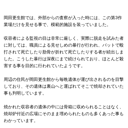
岡田更生館では、外部からの査察が入った時には、この第3作
業場だけを見せる事で、模範的施設を装っていました。
収容者による監視の目は非常に厳しく、実際に脱走を試みた者
に対しては、職員による見せしめの暴行が行われ、バットで殴
打されて死亡したり肋骨が折れて死亡したりする者が続出しま
した。こうした暴行は深夜にまで続けられており、ほとんど殺
害する事を目的に行われていたようです。
周辺の住民が岡田更生館から毎晩遺体が運び出されるのを目撃
しており、その遺体は裏山へと運ばれてそこで焼却されていた
事も判明しています。
焼かれた収容者の遺体の中には骨箱に収められることはなく、
焼却炉付近の広場にそのまま埋められたものも多くあった事も
わかっています。