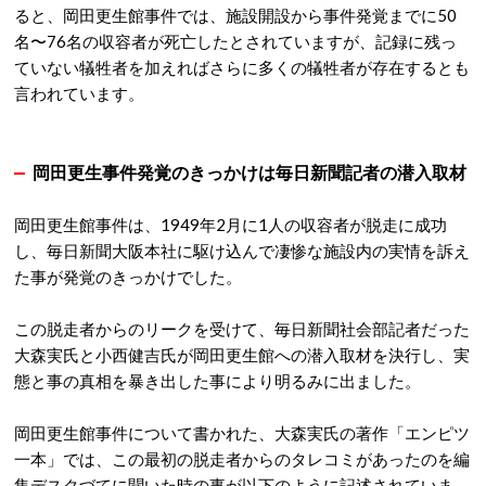
ると、岡田更生館事件では、施設開設から事件発覚までに50
名〜76名の収容者が死亡したとされていますが、記録に残っ
ていない犠牲者を加えればさらに多くの犠牲者が存在するとも
言われています。
岡田更生事件発覚のきっかけは毎日新聞記者の潜入取材
岡田更生館事件は、1949年2月に1人の収容者が脱走に成功
し、毎日新聞大阪本社に駆け込んで凄惨な施設内の実情を訴え
た事が発覚のきっかけでした。
この脱走者からのリークを受けて、毎日新聞社会部記者だった
大森実氏と小西健吉氏が岡田更生館への潜入取材を決行し、実
態と事の真相を暴き出した事により明るみに出ました。
岡田更生館事件について書かれた、大森実氏の著作「エンピツ
一本」では、この最初の脱走者からのタレコミがあったのを編
集デスクづてに聞いた時の事が以下のように記述されていま