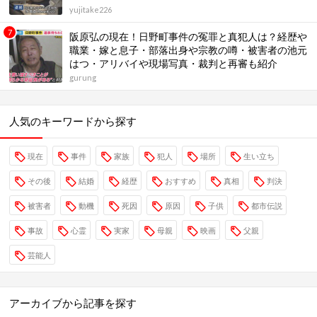
yujitake226
阪原弘の現在！日野町事件の冤罪と真犯人は？経歴や
職業・嫁と息子・部落出身や宗教の噂・被害者の池元
はつ・アリバイや現場写真・裁判と再審も紹介
gurung
人気のキーワードから探す
現在
事件
家族
犯人
場所
生い立ち
その後
結婚
経歴
おすすめ
真相
判決
被害者
動機
死因
原因
子供
都市伝説
事故
心霊
実家
母親
映画
父親
芸能人
アーカイブから記事を探す