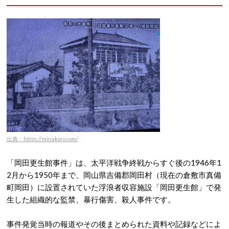
出典：https://minakoro.com/
「岡田更生館事件」は、太平洋戦争終戦からすぐ後の1946年1
2月から1950年まで、岡山県吉備郡岡田村（現在の倉敷市真備
町岡田）に設置されていた浮浪者収容施設「岡田更生館」で発
生した組織的な監禁、暴行傷害、殺人事件です。
事件発覚当時の報道やその後まとめられた資料や記録などによ