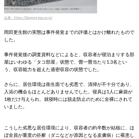
出典：https://blogimg.goo.ne.jp/
岡田更生館の実態は事件発覚までの評価とはかけ離れたもので
した。
事件発覚後の調査資料などによると、収容者が寝泊まりする部
屋はいわゆる「タコ部屋」状態で、畳一畳当たり1.3名とい
う、収容能力を超えた過密収容の状態でした。
さらに、居住環境は衛生面でも劣悪で、清掃が不十分であり、
入浴の機会もほとんどありませんでした。寝具は1人に麻袋が
1枚だけ与えられ、就寝時には脱走防止のために全裸にされて
いました。
こうした劣悪な居住環境により、収容者の約半数が結核に、ほ
ぼ全員が重度の疥癬（ダニなどが原因となる皮膚病）に罹患し