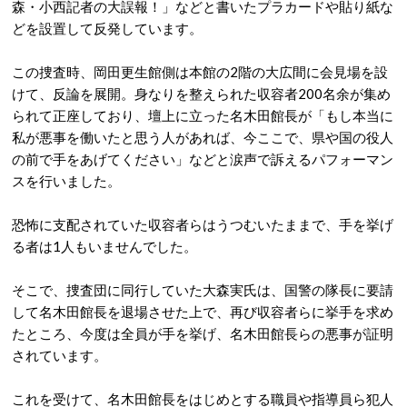
森・小西記者の大誤報！」などと書いたプラカードや貼り紙な
どを設置して反発しています。
この捜査時、岡田更生館側は本館の2階の大広間に会見場を設
けて、反論を展開。身なりを整えられた収容者200名余が集め
られて正座しており、壇上に立った名木田館長が「もし本当に
私が悪事を働いたと思う人があれば、今ここで、県や国の役人
の前で手をあげてください」などと涙声で訴えるパフォーマン
スを行いました。
恐怖に支配されていた収容者らはうつむいたままで、手を挙げ
る者は1人もいませんでした。
そこで、捜査団に同行していた大森実氏は、国警の隊長に要請
して名木田館長を退場させた上で、再び収容者らに挙手を求め
たところ、今度は全員が手を挙げ、名木田館長らの悪事が証明
されています。
これを受けて、名木田館長をはじめとする職員や指導員ら犯人