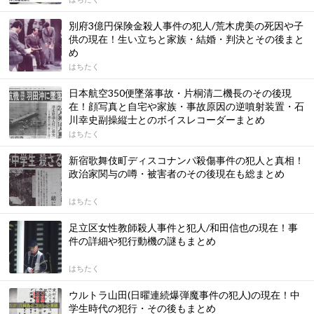
別府3億円保険金殺人事件の犯人/荒木虎美の死因や子
供の現在！生い立ちと家族・結婚・判決とその後まと
め
はちたく
日本航空350便墜落事故・片桐清二機長のその後現
在！顔写真と自宅や家族・事故原因の逆噴射装置・石
川幸史副操縦士とのボイスレコーダーまとめ
はちたく
新宿歌舞伎町ディスコナンパ殺傷事件の犯人と真相！
政治家関与の噂・被害者のその後現在も総まとめ
はちたく
足立区女性教師殺人事件と犯人/和田信也の現在！事
件の詳細や犯行動機の謎もまとめ
はちたく
ウルトラ山田(日曜連続爆弾魔事件の犯人)の現在！中
学生時代の犯行・その後もまとめ