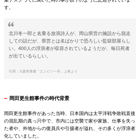
す。
北川冬一郎と名乗る放浪詩人が、岡山県営の施設から脱走
しての話だが、県営とは名ばかりで恐ろしい監獄部屋らし
い。400人の浮浪者が収容されているようだが、毎日死者
が出ているらしい。
引用：大森実著書「エンピツ一本」上巻より
岡田更生館事件の時代背景
岡田更生館事件があった当時、日本国内は太平洋戦争敗戦直後
の混乱期の真っ只中で、市内には空襲で家や家族、仕事を失っ
た者や、外地からの復員兵や引揚者が溢れ、その多くが浮浪者
化していました。