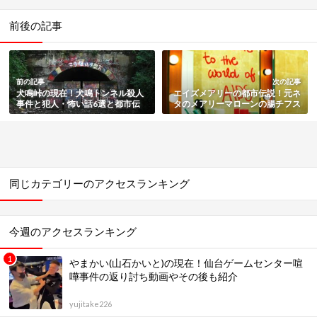
前後の記事
前の記事
次の記事
犬鳴峠の現在！犬鳴トンネル殺人
エイズメアリーの都市伝説！元ネ
事件と犯人・怖い話6選と都市伝
タのメアリーマローンの腸チフス
説・映画化や心霊スポットも総ま
事件も総まとめ
とめ
同じカテゴリーのアクセスランキング
今週のアクセスランキング
やまかい(山石かいと)の現在！仙台ゲームセンター喧
嘩事件の返り討ち動画やその後も紹介
yujitake226