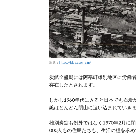
出典：
https://blog.goo.ne.jp/
炭鉱全盛期には阿寒町雄別地区に労働
存在したとされます。
しかし1960年代に入ると日本でも石
鉱はどんどん閉山に追い込まれていき
雄別炭鉱も例外ではなく1970年2月に
000人もの住民たちも、生活の糧を求