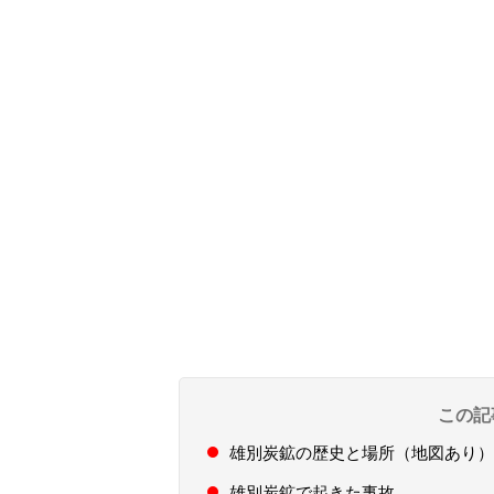
この記
雄別炭鉱の歴史と場所（地図あり）
雄別炭鉱で起きた事故