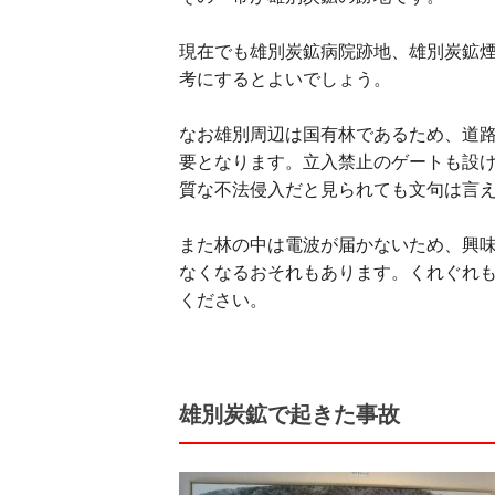
現在でも雄別炭鉱病院跡地、雄別炭鉱煙突
考にするとよいでしょう。
なお雄別周辺は国有林であるため、道
要となります。立入禁止のゲートも設
質な不法侵入だと見られても文句は言
また林の中は電波が届かないため、興
なくなるおそれもあります。くれぐれ
ください。
雄別炭鉱で起きた事故