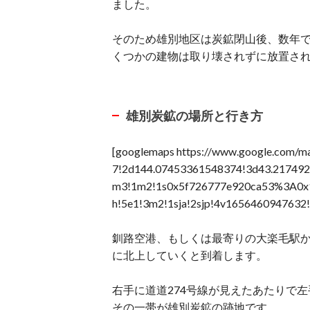
ました。
そのため雄別地区は炭鉱閉山後、数年
くつかの建物は取り壊されずに放置さ
雄別炭鉱の場所と行き方
[googlemaps https://www.google.com
7!2d144.07453361548374!3d43.2174928
m3!1m2!1s0x5f726777e920ca53%3A0x
h!5e1!3m2!1sja!2sjp!4v1656460947632
釧路空港、もしくは最寄りの大楽毛駅か
に北上していくと到着します。
右手に道道274号線が見えたあたりで
その一帯が雄別炭鉱の跡地です。