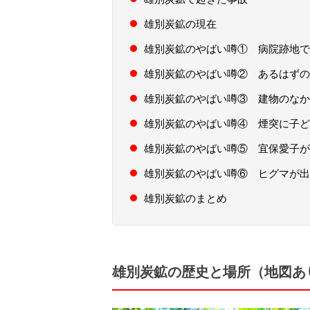
雄別炭鉱の現在
雄別炭鉱のやばい噂① 病院跡地で
雄別炭鉱のやばい噂② あるはずの
雄別炭鉱のやばい噂③ 建物のなか
雄別炭鉱のやばい噂④ 煙突に子ど
雄別炭鉱のやばい噂⑤ 宜保愛子が
雄別炭鉱のやばい噂⑥ ヒグマが出
雄別炭鉱のまとめ
雄別炭鉱の歴史と場所（地図あ