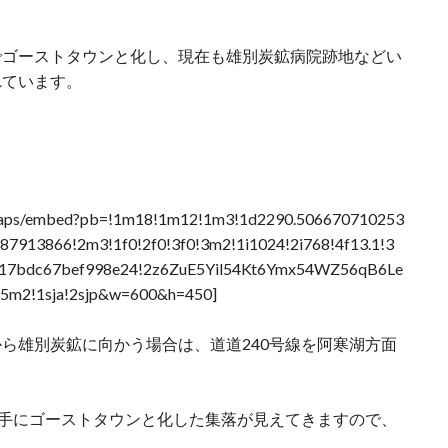
でゴーストタウンと化し、現在も雄別炭鉱病院跡地などい
れています。
/maps/embed?pb=!1m18!1m12!1m3!1d2290.506670710253
7913866!2m3!1f0!2f0!3f0!3m2!1i1024!2i768!4f13.1!3
17bdc67bef998e24!2z6ZuE5Yil54Kt6Ymx54WZ56qB6Le
!5m2!1sja!2sjp&w=600&h=450]
ら雄別炭鉱に向かう場合は、道道240号線を阿寒湖方面
左手にゴーストタウンと化した集落が見えてきますので、