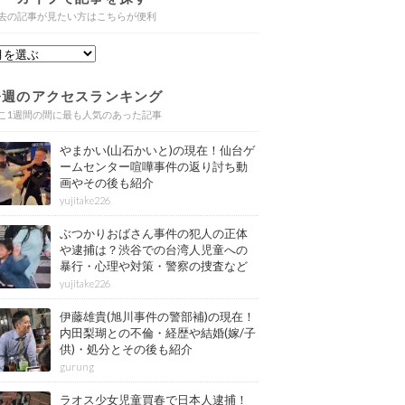
去の記事が見たい方はこちらが便利
今週のアクセスランキング
こ1週間の間に最も人気のあった記事
やまかい(山石かいと)の現在！仙台ゲ
ームセンター喧嘩事件の返り討ち動
画やその後も紹介
yujitake226
ぶつかりおばさん事件の犯人の正体
や逮捕は？渋谷での台湾人児童への
暴行・心理や対策・警察の捜査など
その後も紹介
yujitake226
伊藤雄貴(旭川事件の警部補)の現在！
内田梨瑚との不倫・経歴や結婚(嫁/子
供)・処分とその後も紹介
gurung
ラオス少女児童買春で日本人逮捕！