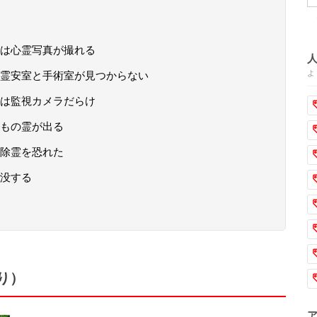
は心霊写真が撮れる
よ
霊安室と手術室が見つからない
は監視カメラだらけ
もの霊が出る
除霊を恐れた
没する
り）