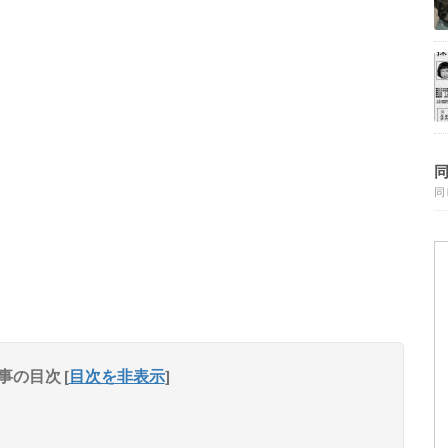
同
事の目次
[
目次を非表示
]