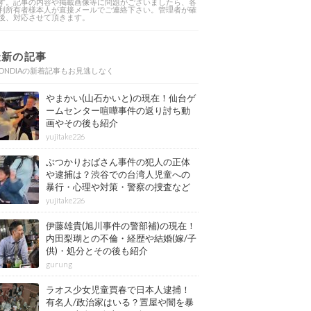
す。記事の内容や掲載画像等に問題がございましたら、各
利所有者様本人が直接メールでご連絡下さい。管理者が確
後、対応させて頂きます。
最新の記事
ONDIAの新着記事もお見逃しなく
やまかい(山石かいと)の現在！仙台ゲ
ームセンター喧嘩事件の返り討ち動
画やその後も紹介
yujitake226
ぶつかりおばさん事件の犯人の正体
や逮捕は？渋谷での台湾人児童への
暴行・心理や対策・警察の捜査など
その後も紹介
yujitake226
伊藤雄貴(旭川事件の警部補)の現在！
内田梨瑚との不倫・経歴や結婚(嫁/子
供)・処分とその後も紹介
gurung
ラオス少女児童買春で日本人逮捕！
有名人/政治家はいる？置屋や闇を暴