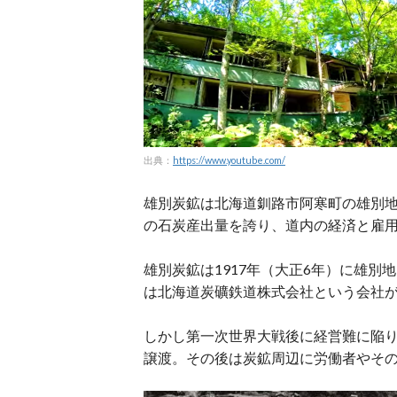
出典：
https://www.youtube.com/
雄別炭鉱は北海道釧路市阿寒町の雄別
の石炭産出量を誇り、道内の経済と雇
雄別炭鉱は1917年（大正6年）に雄別
は北海道炭礦鉄道株式会社という会社が
しかし第一次世界大戦後に経営難に陥
譲渡。その後は炭鉱周辺に労働者やそ