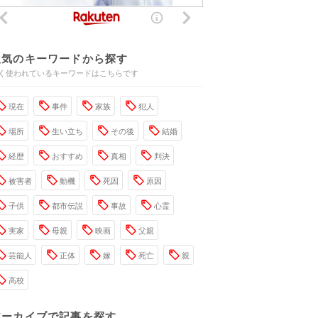
人気のキーワードから探す
く使われているキーワードはこちらです
現在
事件
家族
犯人
場所
生い立ち
その後
結婚
経歴
おすすめ
真相
判決
被害者
動機
死因
原因
子供
都市伝説
事故
心霊
実家
母親
映画
父親
芸能人
正体
嫁
死亡
親
高校
アーカイブで記事を探す