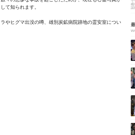
で
権
として知られます。
認
メラやヒグマ出没の噂、雄別炭鉱病院跡地の霊安室につい
W