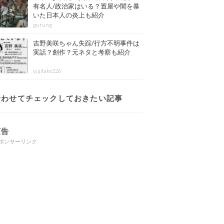
有名人/政治家はいる？置屋や闇を暴
いた日本人の炎上も紹介
gurung
吉野美咲ちゃん失踪/行方不明事件は
実話？創作？元ネタと考察も紹介
yujitake226
合わせてチェックしておきたい記事
広告
ポンサーリンク