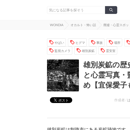
WONDIA
オカルト・怖い話
廃墟・心霊スポッ
やばい
ヒグマ
事故
場所
監視カメラ
雄別炭鉱
霊安室
雄別炭鉱の歴
と心霊写真・
め【宜保愛子
作成者 /
雄別炭鉱は釧路市にある炭鉱跡地です