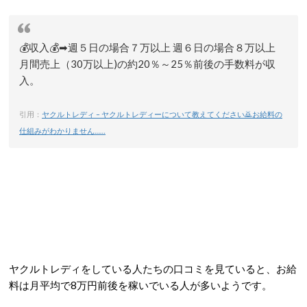
💰収入💰➡週５日の場合７万以上 週６日の場合８万以上
月間売上（30万以上)の約20％～25％前後の手数料が収
入。
引用：
ヤクルトレディ – ヤクルトレディーについて教えてください🙇お給料の
仕組みがわかりません……
ヤクルトレディをしている人たちの口コミを見ていると、お給
料は月平均で8万円前後を稼いでいる人が多いようです。