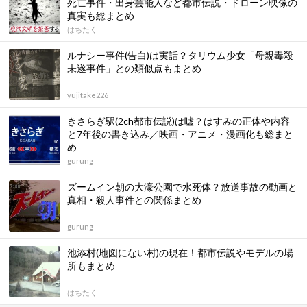
死亡事件・出身芸能人など都市伝説・ドローン映像の
真実も総まとめ
はちたく
ルナシー事件(告白)は実話？タリウム少女「母親毒殺
未遂事件」との類似点もまとめ
yujitake226
きさらぎ駅(2ch都市伝説)は嘘？はすみの正体や内容
と7年後の書き込み／映画・アニメ・漫画化も総まと
め
gurung
ズームイン朝の大濠公園で水死体？放送事故の動画と
真相・殺人事件との関係まとめ
gurung
池添村(地図にない村)の現在！都市伝説やモデルの場
所もまとめ
はちたく