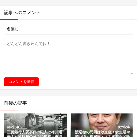
記事へのコメント
前後の記事
前の記事
次の記事
三菱銀行人質事件の犯人は梅川昭
渡辺徹の死因は敗血症！食生活や
美！女性行員のその後現在・再現
若い頃・糖尿病と人工透析など晩