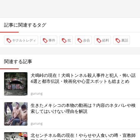
記事に関連するタグ
ヤクルトレディ
事件
枕
歩合
給料
裏話
関連する記事
犬鳴峠の現在！犬鳴トンネル殺人事件と犯人・怖い話
6選と都市伝説・映画化や心霊スポットも総まとめ
gurung
生きたメキシコの本物の動画は？内容のネタバレや検
索してはいけない理由を解説
gurung
北センチネル島の現在！やらせや人食いの噂・宣教師