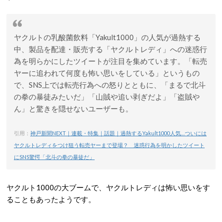
ヤクルトの乳酸菌飲料「Yakult1000」の人気が過熱する
中、製品を配達・販売する「ヤクルトレディ」への迷惑行
為を明らかにしたツイートが注目を集めています。「転売
ヤーに追われて何度も怖い思いをしている」というもの
で、SNS上では転売行為への怒りとともに、「まるで北斗
の拳の暴徒みたいだ」「山賊や追い剥ぎだよ」「盗賊や
ん」と驚きを隠せないユーザーも。
引用：
神戸新聞NEXT｜連載・特集｜話題｜過熱するYakult1000人気…ついには
ヤクルトレディをつけ狙う転売ヤーまで登場？ 迷惑行為を明かしたツイート
にSNS驚愕「北斗の拳の暴徒だ」
ヤクルト1000の大ブームで、ヤクルトレディは怖い思いをす
ることもあったようです。