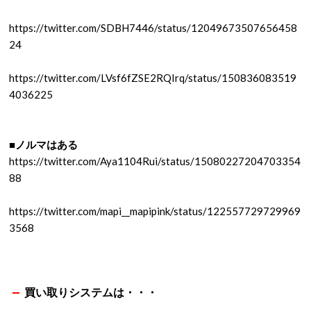
https://twitter.com/SDBH7446/status/12049673507656458
24
https://twitter.com/LVsf6fZSE2RQIrq/status/150836083519
4036225
■ノルマはある
https://twitter.com/Aya1104Rui/status/15080227204703354
88
https://twitter.com/mapi__mapipink/status/122557729729969
3568
買い取りシステムは・・・